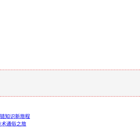
。
块链知识新旅程
链技术通俗之旅