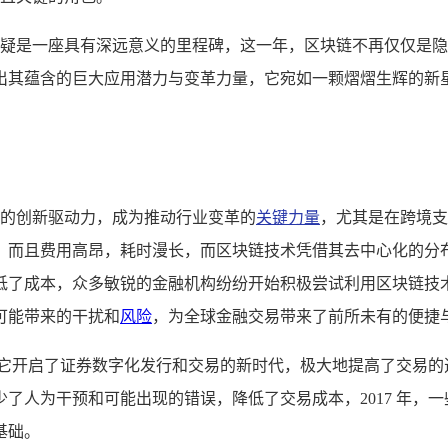
疑是一座具有深远意义的里程碑，这一年，区块链不再仅仅是隐
出其蕴含的巨大应用潜力与变革力量，它宛如一颗熠熠生辉的新
强劲的创新驱动力，成为推动行业变革的
关键力量
，尤其是在跨境支
，而且费用高昂，耗时漫长，而区块链技术凭借其去中心化的分
低了成本，众多敏锐的金融机构纷纷开始积极尝试利用区块链技
可能带来的干扰和
风险
，为全球金融交易带来了前所未有的便捷
，它开启了证券数字化发行和交易的新时代，极大地提高了交易的
了人为干预和可能出现的错误，降低了交易成本，2017 年，
基础。