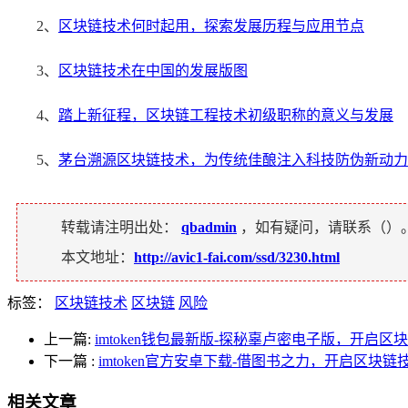
2、
区块链技术何时起用，探索发展历程与应用节点
3、
区块链技术在中国的发展版图
4、
踏上新征程，区块链工程技术初级职称的意义与发展
5、
茅台溯源区块链技术，为传统佳酿注入科技防伪新动力
转载请注明出处：
qbadmin
，如有疑问，请联系（
）
本文地址：
http://avic1-fai.com/ssd/3230.html
标签：
区块链技术
区块链
风险
上一篇:
imtoken钱包最新版-探秘辜卢密电子版，开启区
下一篇
:
imtoken官方安卓下载-借图书之力，开启区块
相关文章