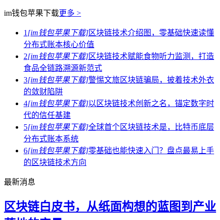
im钱包苹果下载
更多 >
1
[im钱包苹果下载]
区块链技术介绍图，零基础快速读懂
分布式账本核心价值
2
[im钱包苹果下载]
区块链技术赋能食物听力监测，打造
食品全链路溯源新范式
3
[im钱包苹果下载]
警惕文旅区块链骗局，披着技术外衣
的敛财陷阱
4
[im钱包苹果下载]
以区块链技术创新之名，锚定数字时
代的信任基建
5
[im钱包苹果下载]
全球首个区块链技术是，比特币底层
分布式账本系统
6
[im钱包苹果下载]
零基础也能快速入门？盘点最易上手
的区块链技术方向
最新消息
区块链白皮书，从纸面构想的蓝图到产业