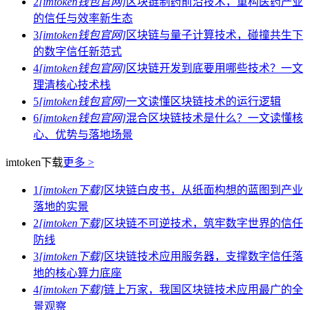
2
[imtoken钱包官网]
区块链制药前沿技术，重构医药产业
的信任与效率新生态
3
[imtoken钱包官网]
区块链与量子计算技术，碰撞共生下
的数字信任新范式
4
[imtoken钱包官网]
区块链开发到底要用哪些技术？一文
理清核心技术栈
5
[imtoken钱包官网]
一文读懂区块链技术的运行逻辑
6
[imtoken钱包官网]
混合区块链技术是什么？一文读懂核
心、优势与落地场景
imtoken下载
更多 >
1
[imtoken下载]
区块链白皮书，从纸面构想的蓝图到产业
落地的实景
2
[imtoken下载]
区块链不可逆技术，筑牢数字世界的信任
防线
3
[imtoken下载]
区块链技术应用服务器，支撑数字信任落
地的核心算力底座
4
[imtoken下载]
链上万家，我国区块链技术应用最广的全
景观察