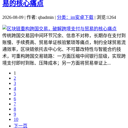
易的核心痛点
2026-08-09 | 作者: qbadmin |
分类：im安卓下载
| 浏览:1264
传统跨国交易因中间环节冗余、信息不对称，长期存在支付到
账慢、手续费高、贸易单证核验繁琐等痛点，制约全球贸易流
通效率，区块链依托去中心化、不可篡改特性与智能合约技
术，可重构跨国交易链路：一方面压缩中间银行层级，实现跨
境支付即时到账、压降成本；另一方面将贸易单证上...
1
2
3
4
5
6
7
8
9
10
下一页