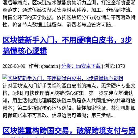
滞后等痛点，区块链技术赋能食物听力监测，打造全新食品溯
源范式：通过传感设备采集食材从种养、加工、仓储到物流、
销售全环节的声学数据，依托区块链分布式存储与不可篡改特
性，将各节点数据上链留存，消费者与监管方可随...
区块链新手入门，不用硬啃白皮书，3步
搞懂核心逻辑
2026-08-09 | 作者: qbadmin |
分类：im安卓下载
| 浏览:1370
针对区块链入门新手畏惧晦涩白皮书的痛点，无需硬啃专业文
档，3步即可快速理清区块链核心逻辑：第一步先建立基础认
知，用生活化类比理解区块链本质是多人共同维护的共享可信
账本；第二步拆解核心运转逻辑，搞懂加密验证、共识机制如
何保证账本不可篡改、信息透明可追溯；第三步结...
区块链重构跨国交易，破解跨境支付与贸