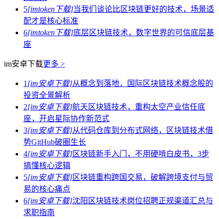
5
[imtoken下载]
当我们谈论比区块链更好的技术，场景适
配才是核心标准
6
[imtoken下载]
底层区块链技术，数字世界的可信底层基
座
im安卓下载
更多 >
1
[im安卓下载]
从概念到落地，国际区块链技术概念股的
投资全景解析
2
[im安卓下载]
航天区块链技术，重构太空产业信任底
座，开启星际协作新范式
3
[im安卓下载]
从代码仓库到分布式网络，区块链技术借
势GitHub破圈生长
4
[im安卓下载]
区块链新手入门，不用硬啃白皮书，3步
搞懂核心逻辑
5
[im安卓下载]
区块链重构跨国交易，破解跨境支付与贸
易的核心痛点
6
[im安卓下载]
沈阳区块链技术岗位招聘正规渠道汇总与
求职指南