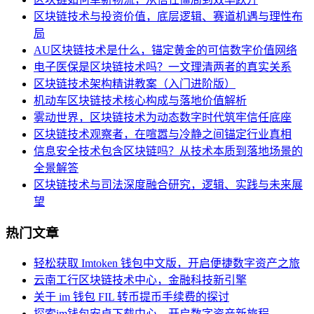
区块链技术与投资价值，底层逻辑、赛道机遇与理性布
局
AU区块链技术是什么，锚定黄金的可信数字价值网络
电子医保是区块链技术吗？一文理清两者的真实关系
区块链技术架构精讲教案（入门进阶版）
机动车区块链技术核心构成与落地价值解析
雾动世界，区块链技术为动态数字时代筑牢信任底座
区块链技术观察者，在喧嚣与冷静之间锚定行业真相
信息安全技术包含区块链吗？从技术本质到落地场景的
全景解答
区块链技术与司法深度融合研究，逻辑、实践与未来展
望
热门文章
轻松获取 Imtoken 钱包中文版，开启便捷数字资产之旅
云南工行区块链技术中心，金融科技新引擎
关于 im 钱包 FIL 转币提币手续费的探讨
探索im钱包安卓下载中心，开启数字资产新旅程