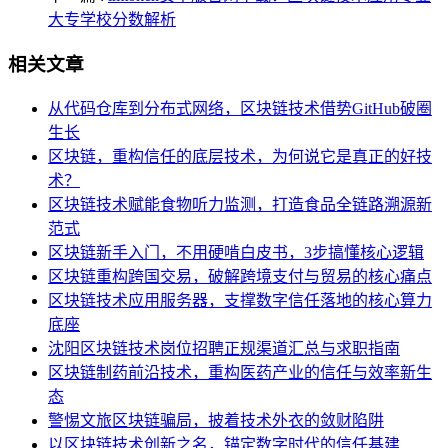
大专学校分数解析
相关文章
从代码仓库到分布式网络，区块链技术借势GitHub破圈
生长
区块链，重构信任的底层技术，为何说它是真正的好技
术？
区块链技术赋能食物听力监测，打造食品全链路溯源新
范式
区块链新手入门，不用硬啃白皮书，3步搞懂核心逻辑
区块链重构跨国交易，破解跨境支付与贸易的核心痛点
区块链技术应用服务器，支撑数字信任落地的核心算力
底座
沈阳区块链技术岗位招聘正规渠道汇总与求职指南
区块链制药前沿技术，重构医药产业的信任与效率新生
态
警惕文旅区块链骗局，披着技术外衣的敛财陷阱
以区块链技术创新之名，锚定数字时代的信任基建