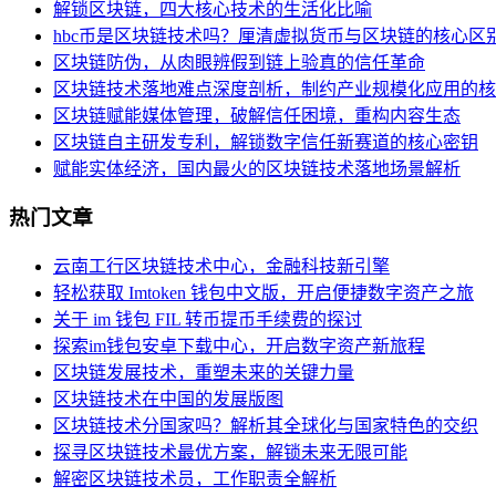
解锁区块链，四大核心技术的生活化比喻
hbc币是区块链技术吗？厘清虚拟货币与区块链的核心区
区块链防伪，从肉眼辨假到链上验真的信任革命
区块链技术落地难点深度剖析，制约产业规模化应用的核
区块链赋能媒体管理，破解信任困境，重构内容生态
区块链自主研发专利，解锁数字信任新赛道的核心密钥
赋能实体经济，国内最火的区块链技术落地场景解析
热门文章
云南工行区块链技术中心，金融科技新引擎
轻松获取 Imtoken 钱包中文版，开启便捷数字资产之旅
关于 im 钱包 FIL 转币提币手续费的探讨
探索im钱包安卓下载中心，开启数字资产新旅程
区块链发展技术，重塑未来的关键力量
区块链技术在中国的发展版图
区块链技术分国家吗？解析其全球化与国家特色的交织
探寻区块链技术最优方案，解锁未来无限可能
解密区块链技术员，工作职责全解析