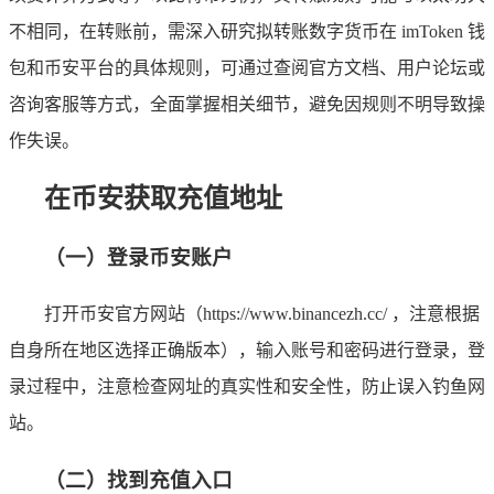
不相同，在转账前，需深入研究拟转账数字货币在 imToken 钱
包和币安平台的具体规则，可通过查阅官方文档、用户论坛或
咨询客服等方式，全面掌握相关细节，避免因规则不明导致操
作失误。
在币安获取充值地址
（一）登录币安账户
打开币安官方网站（https://www.binancezh.cc/ ，注意根据
自身所在地区选择正确版本），输入账号和密码进行登录，登
录过程中，注意检查网址的真实性和安全性，防止误入钓鱼网
站。
（二）找到充值入口