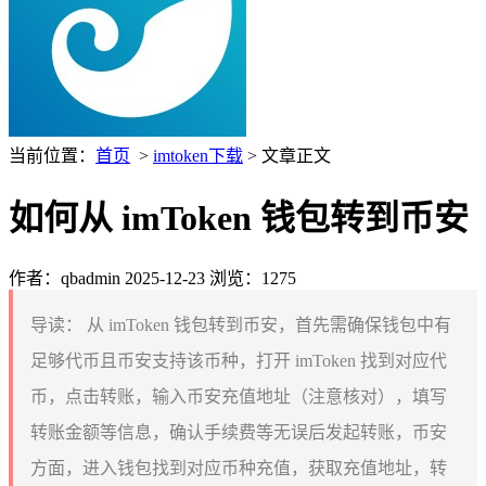
当前位置：
首页
>
imtoken下载
> 文章正文
如何从 imToken 钱包转到币安
作者：qbadmin
2025-12-23
浏览：1275
导读：
从 imToken 钱包转到币安，首先需确保钱包中有
足够代币且币安支持该币种，打开 imToken 找到对应代
币，点击转账，输入币安充值地址（注意核对），填写
转账金额等信息，确认手续费等无误后发起转账，币安
方面，进入钱包找到对应币种充值，获取充值地址，转