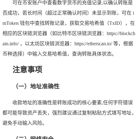
可在币安账户中查看数字货币的充值记录,以确认转账是
否成功，若长时间（超过正常确认时间）未显示到账，可在 i
mToken 钱包中查找转账记录，获取交易哈希值（TxID），在
相应的区块链浏览器（如比特币区块链浏览器：https://blockch
ain.info/ ，以太坊区块链浏览器：https://etherscan.io/ 等，根据
币种选择）中输入交易哈希值，查询转账具体状态。
注意事项
（一）地址准确性
收款地址的准确性是转账成功的核心要素,任何字符错误
都可能导致资产丢失，强烈建议通过复制粘贴方式填写地址，
避免手动输入风险。