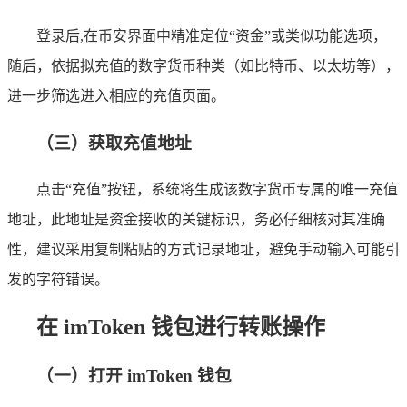
登录后,在币安界面中精准定位“资金”或类似功能选项，
随后，依据拟充值的数字货币种类（如比特币、以太坊等），
进一步筛选进入相应的充值页面。
（三）获取充值地址
点击“充值”按钮，系统将生成该数字货币专属的唯一充值
地址，此地址是资金接收的关键标识，务必仔细核对其准确
性，建议采用复制粘贴的方式记录地址，避免手动输入可能引
发的字符错误。
在 imToken 钱包进行转账操作
（一）打开 imToken 钱包