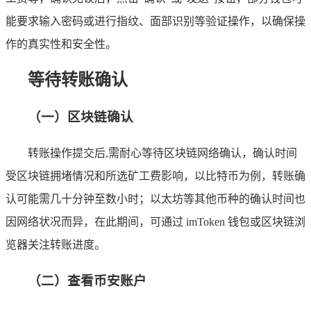
能要求输入密码或进行指纹、面部识别等验证操作，以确保操
作的真实性和安全性。
等待转账确认
（一）区块链确认
转账操作提交后,需耐心等待区块链网络确认，确认时间
受区块链拥堵情况和所选矿工费影响，以比特币为例，转账确
认可能需几十分钟至数小时；以太坊等其他币种的确认时间也
因网络状况而异，在此期间，可通过 imToken 钱包或区块链浏
览器关注转账进度。
（二）查看币安账户