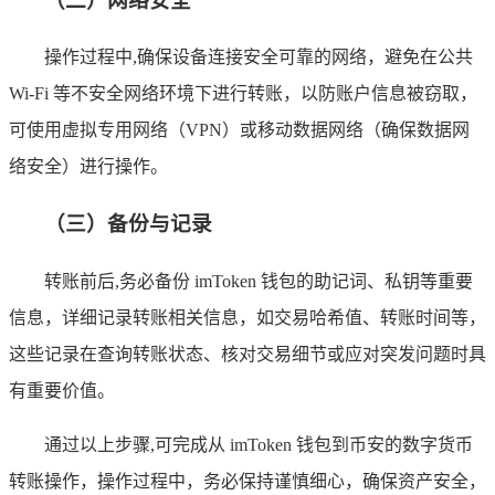
（二）网络安全
操作过程中,确保设备连接安全可靠的网络，避免在公共
Wi-Fi 等不安全网络环境下进行转账，以防账户信息被窃取，
可使用虚拟专用网络（VPN）或移动数据网络（确保数据网
络安全）进行操作。
（三）备份与记录
转账前后,务必备份 imToken 钱包的助记词、私钥等重要
信息，详细记录转账相关信息，如交易哈希值、转账时间等，
这些记录在查询转账状态、核对交易细节或应对突发问题时具
有重要价值。
通过以上步骤,可完成从 imToken 钱包到币安的数字货币
转账操作，操作过程中，务必保持谨慎细心，确保资产安全，