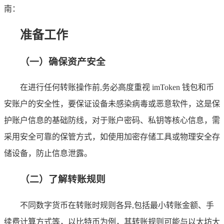
南：
准备工作
（一）确保资产安全
在进行任何转账操作前,务必高度重视 imToken 钱包和币
安账户的安全性，要保证设备未感染病毒或恶意软件，这是保
护账户信息的基础防线，对于账户密码、私钥等核心信息，需
采用安全可靠的保管方式，如使用加密存储工具或物理安全存
储设备，防止信息泄露。
（二）了解转账规则
不同数字货币在转账时规则各异,包括最小转账金额、手
续费计算方式等，以比特币为例，其转账规则可能与以太坊大