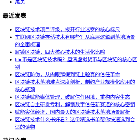
尾页
最近发表
区块链技术项目评级，拨开行业迷雾的核心标尺
车联网区块链存储技术有哪些？从底层逻辑到落地场景
的全面梳理
解锁区块链，四大核心技术的生活化比喻
hbc币是区块链技术吗？厘清虚拟货币与区块链的核心区
别
区块链防伪，从肉眼辨假到链上验真的信任革命
区块链技术落地难点深度剖析，制约产业规模化应用的
核心瓶颈
区块链赋能媒体管理，破解信任困境，重构内容生态
区块链自主研发专利，解锁数字信任新赛道的核心密钥
赋能实体经济，国内最火的区块链技术落地场景解析
区块链技术什么书好看？这份精选书单帮你快速选到合
适的读物