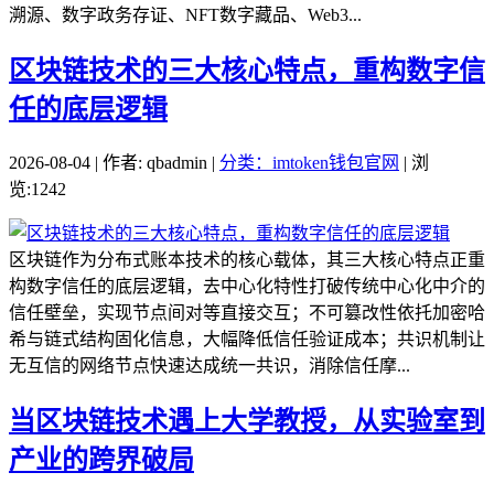
溯源、数字政务存证、NFT数字藏品、Web3...
区块链技术的三大核心特点，重构数字信
任的底层逻辑
2026-08-04 | 作者: qbadmin |
分类：imtoken钱包官网
| 浏
览:1242
区块链作为分布式账本技术的核心载体，其三大核心特点正重
构数字信任的底层逻辑，去中心化特性打破传统中心化中介的
信任壁垒，实现节点间对等直接交互；不可篡改性依托加密哈
希与链式结构固化信息，大幅降低信任验证成本；共识机制让
无互信的网络节点快速达成统一共识，消除信任摩...
当区块链技术遇上大学教授，从实验室到
产业的跨界破局