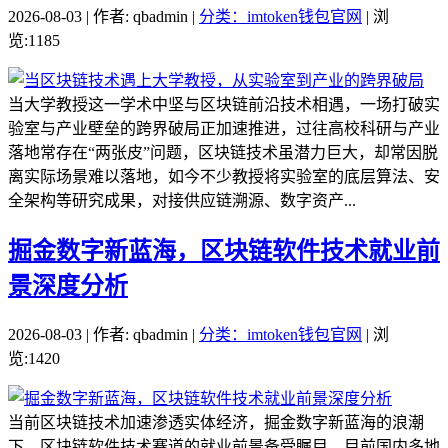
2026-08-03 | 作者: qbadmin |
分类：imtoken钱包官网
| 浏
览:1185
当大学教授这一学术中坚与区块链前沿技术相遇，一场打破实
验室与产业壁垒的跨界破局正加速推进，过往高校科研与产业
落地常存在“两张皮”问题，区块链技术虽潜力巨大，却常因脱
离实际场景难以落地，如今不少教授将实验室的底层算法、安
全架构等研究成果，对接供应链溯源、数字资产...
掘金数字新蓝海，区块链软件技术就业前
景深度分析
2026-08-03 | 作者: qbadmin |
分类：imtoken钱包官网
| 浏
览:1420
当前区块链技术加速渗透实体经济，掘金数字新蓝海的浪潮
下，区块链软件技术赛道的就业前景备受瞩目，目前国内多地